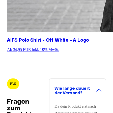
AIFS Polo Shirt - Off White - A Logo
Ab 34,95 EUR
inkl. 19% MwSt.
FAQ
Wie lange dauert
der Versand?
Fragen
Da dein Produkt erst nach
zum