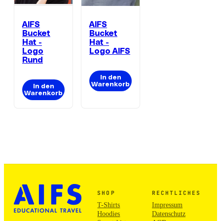
AIFS
AIFS
Bucket
Bucket
Hat -
Hat -
Logo
Logo AIFS
Rund
In den
Warenkorb
In den
Warenkorb
SHOP
RECHTLICHES
T-Shirts
Impressum
Hoodies
Datenschutz